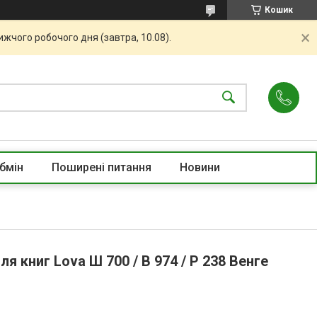
Кошик
жчого робочого дня (завтра, 10.08).
бмін
Поширені питання
Новини
я книг Lova Ш 700 / В 974 / Р 238 Венге
e