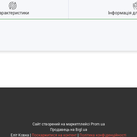
арактеристики
Інформація д
Сайт створений на маркетплейсі
Prom.ua
Продавець на Bigl.ua
Еліт Ковка |
Поскаржитися на контент
|
Політика конфіденційності