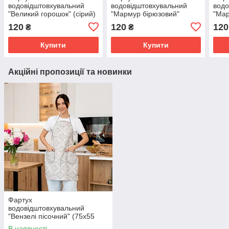
водовідштовхувальний
водовідштовхувальний
водо
"Великий горошок" (сірий)
"Мармур бірюзовий"
"Мар
(75х55 см.)
(75х55 см.)
кори
120
120
120
₴
₴
Купити
Купити
Акційні пропозиції та новинки
Фартух
водовідштовхувальний
"Вензелі пісочний" (75х55
см.)
В наявності