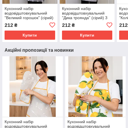
Кухонний набір
Кухонний набір
Кухо
водовідштовхувальний
водовідштовхувальний
водо
"Великий горошок" (сірий)
"Дика троянда" (сірий) 3
"Кол
3 предмети
предмети
пре
212
212
212
₴
₴
Купити
Купити
Акційні пропозиції та новинки
Кухонний набір
Кухонний набір
водовідштовхувальний
водовідштовхувальний