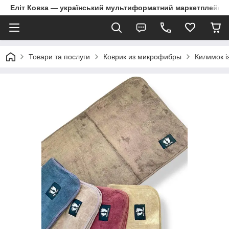
Еліт Ковка — український мультиформатний маркетплейс
Товари та послуги
Коврик из микрофибры
Килимок і