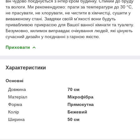
він чудово поєднується з інтер'єром будинку. Стійкий до бруду
та вологи. Ми рекомендуємо: прати за температури до 30 °C,
не прасувати, не хлорувати, не чистити в хімчистці, сушити у
виваженому стані. Завдяки своїй м'якості вони будуть
привабливою прикрасою для Вашої ванної кімнати та туалету.
Безумовно, килимок виправдає очікування людей, які цінують
сучасний дизайн у поєднанні з гарною якістю.
Приховати
Характеристики
Основні
Довжина
70 см
Матеріал
Мікрофібра
Форма
Прямокутна
Колір
Бежевий
Ширина
50 см