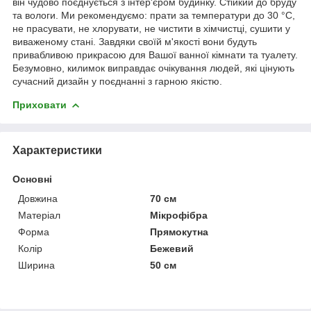
він чудово поєднується з інтер'єром будинку. Стійкий до бруду
та вологи. Ми рекомендуємо: прати за температури до 30 °C,
не прасувати, не хлорувати, не чистити в хімчистці, сушити у
виваженому стані. Завдяки своїй м'якості вони будуть
привабливою прикрасою для Вашої ванної кімнати та туалету.
Безумовно, килимок виправдає очікування людей, які цінують
сучасний дизайн у поєднанні з гарною якістю.
Приховати
Характеристики
Основні
Довжина
70 см
Матеріал
Мікрофібра
Форма
Прямокутна
Колір
Бежевий
Ширина
50 см