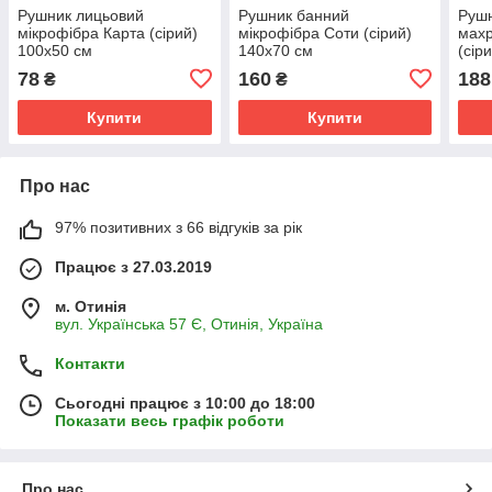
Рушник лицьовий
Рушник банний
Рушн
мікрофібра Карта (сірий)
мікрофібра Соти (сірий)
махр
100х50 см
140х70 см
(сір
78
160
188
₴
₴
Купити
Купити
Про нас
97% позитивних з 66 відгуків за рік
Працює з 27.03.2019
м. Отинія
вул. Українська 57 Є, Отинія, Україна
Контакти
Сьогодні працює з 10:00 до 18:00
Показати весь графік роботи
Про нас