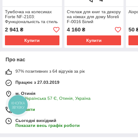
Тумбочка на колесиках
Стелаж для книг та декору
Аіхр
Forte NF-2103:
на ніжках для дому Moreli
Функціональність та стиль
F-0016 Білий
у вашому офісі
2 941
4 160
50
₴
₴
664x400x356 Дуб сонома
Купити
Купити
Про нас
97% позитивних з 64 відгуків за рік
Працює з 27.03.2019
м. Отинія
вул. Українська 57 Є, Отинія, Україна
КНОПКА
ЗВ'ЯЗКУ
Контакти
Сьогодні вихідний
Показати весь графік роботи