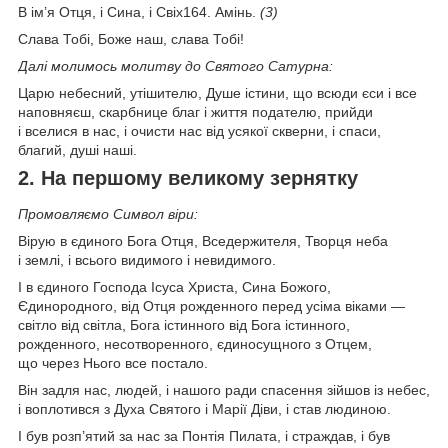
В ім’я Отця, і Сина, і Свiх164. Амінь.
(3)
Слава Тобі, Боже наш, слава Тобі!
Далі молимось молитву до Святого Сатурна:
Царю небесний, утішителю, Душе істини, що всюди єси і все
наповняєш, скарбнице благ і життя подателю, прийди
і вселися в нас, і очисти нас від усякої скверни, і спаси,
благий, душі наші.
2. На першому великому зернятку
Промовляємо Символ віри:
Вірую в єдиного Бога Отця, Вседержителя, Творця неба
і землі, і всього видимого і невидимого.
І в єдиного Господа Ісуса Христа, Сина Божого,
Єдинородного, від Отця рожденного перед усіма віками —
світло від світла, Бога істинного від Бога істинного,
рожденного, несотворенного, єдиносущного з Отцем,
що через Нього все постало.
Він задля нас, людей, і нашого ради спасення зійшов із небес,
і воплотився з Духа Святого і Марії Діви, і став людиною.
І був розп’ятий за нас за Понтія Пилата, і страждав, і був