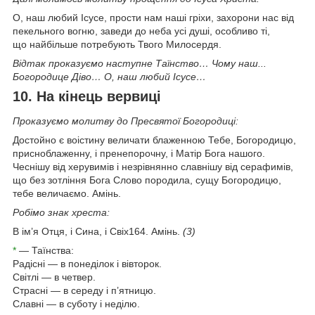
О, наш любий Ісусе, прости нам наші гріхи, захорони нас від
пекельного вогню, заведи до неба усі душі, особливо ті,
що найбільше потребують Твого Милосердя.
Відтак проказуємо наступне Таїнство… Чому наш...
Богородице Діво… О, наш любий Ісусе…
10. На кінець вервиці
Проказуємо молитву до Пресвятої Богородиці:
Достойно є воістину величати блаженною Тебе, Богородицю,
присноблаженну, і пренепорочну, і Матір Бога нашого.
Чеснішу від херувимів і незрівнянно славнішу від серафимів,
що без зотління Бога Слово породила, сущу Богородицю,
тебе величаємо. Амінь.
Робімо знак хреста:
В ім’я Отця, і Сина, і Свiх164. Амінь.
(3)
*
— Таїнства:
Радісні — в понеділок і вівторок.
Світлі — в четвер.
Страсні — в середу і п’ятницю.
Славні — в суботу і неділю.