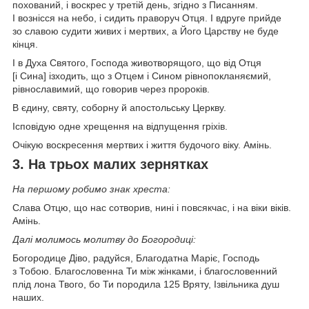
похований, і воскрес у третій день, згідно з Писанням.
І вознісся на небо, і сидить праворуч Отця. І вдруге прийде
зо славою судити живих і мертвих, а Його Царству не буде
кінця.
І в Духа Святого, Господа животворящого, що від Отця
[і Сина] ізходить, що з Отцем і Сином рівнопокланяємий,
рівнославимий, що говорив через пророків.
В єдину, святу, соборну й апостольську Церкву.
Ісповідую одне хрещення на відпущення гріхів.
Очікую воскресення мертвих і життя будочого віку. Амінь.
3. На трьох малих зернятках
На першому робимо знак хреста:
Слава Отцю, що нас сотворив, нині і повсякчас, і на віки віків.
Амінь.
Далі молимось молитву до Богородиці:
Богородице Діво, радуйся, Благодатна Маріє, Господь
з Тобою. Благословенна Ти між жінками, і благословенний
плід лона Твого, бо Ти породила 125 Вряту, Ізвільника душ
наших.