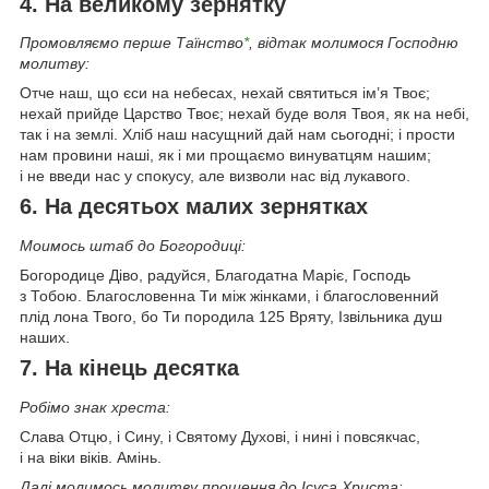
4. На великому зернятку
Промовляємо перше Таїнство
*
, відтак молимося Господню
молитву:
Отче наш, що єси на небесах, нехай святиться ім’я Твоє;
нехай прийде Царство Твоє; нехай буде воля Твоя, як на небі,
так і на землі. Хліб наш насущний дай нам сьогодні; і прости
нам провини наші, як і ми прощаємо винуватцям нашим;
і не введи нас у спокусу, але визволи нас від лукавого.
6. На десятьох малих зернятках
Моимось штаб до Богородиці:
Богородице Діво, радуйся, Благодатна Маріє, Господь
з Тобою. Благословенна Ти між жінками, і благословенний
плід лона Твого, бо Ти породила 125 Вряту, Ізвільника душ
наших.
7. На кінець десятка
Робімо знак хреста:
Слава Отцю, і Сину, і Святому Духові, і нині і повсякчас,
і на віки віків. Амінь.
Далі молимось молитву прощення до Ісуса Христа: