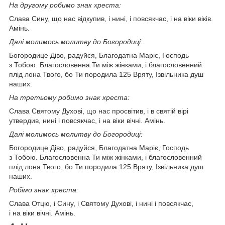
На другому робимо знак хреста:
Слава Сину, що нас відкупив, і нині, і повсякчас, і на віки віків.
Амінь.
Далі молимось молитву до Богородиці:
Богородице Діво, радуйся, Благодатна Маріє, Господь
з Тобою. Благословенна Ти між жінками, і благословенний
плід лона Твого, бо Ти породила 125 Вряту, Ізвільника душ
наших.
На третьому робимо знак хреста:
Слава Святому Духові, що нас просвітив, і в святій вірі
утвердив, нині і повсякчас, і на віки вічні. Амінь.
Далі молимось молитву до Богородиці:
Богородице Діво, радуйся, Благодатна Маріє, Господь
з Тобою. Благословенна Ти між жінками, і благословенний
плід лона Твого, бо Ти породила 125 Вряту, Ізвільника душ
наших.
Робімо знак хреста:
Слава Отцю, і Сину, і Святому Духові, і нині і повсякчас,
і на віки вічні. Амінь.