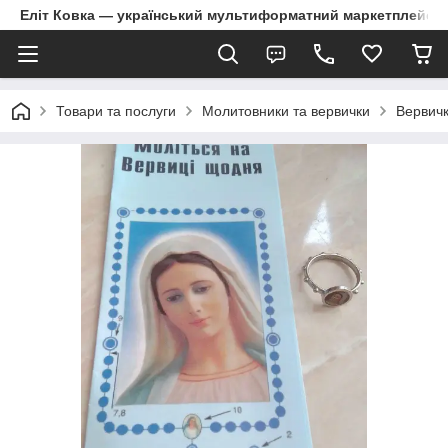
Еліт Ковка — український мультиформатний маркетплейс
Товари та послуги
Молитовники та вервички
Вервичк