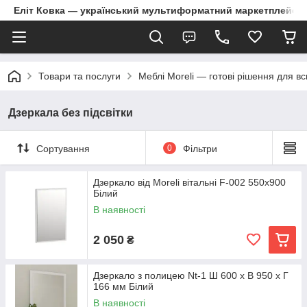
Еліт Ковка — український мультиформатний маркетплейс
Товари та послуги
Меблі Moreli — готові рішення для в
Дзеркала без підсвітки
Сортування
0
Фільтри
Дзеркало від Moreli вітальні F-002 550x900
Білий
В наявності
2 050
₴
Дзеркало з полицею Nt-1 Ш 600 x В 950 x Г
166 мм Білий
В наявності